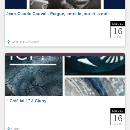
Jean-Claude Couval : Prague, entre le jour et la nuit
jusqu'au
16
AOUT
SAINT-JEAN-DE-VAUX
“ Créé ici ! ” à Cluny
jusqu'au
16
AOUT
CLUNY