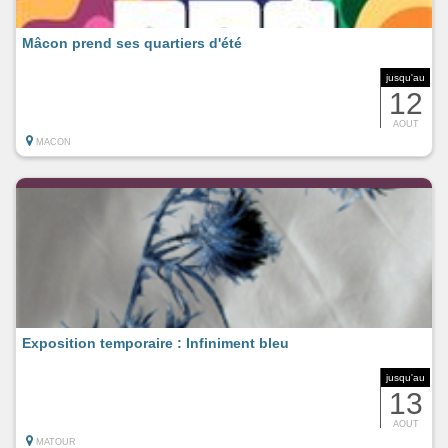
Mâcon prend ses quartiers d'été
jusqu'au
12
AOUT
MACON
Exposition temporaire : Infiniment bleu
jusqu'au
13
AOUT
MATOUR