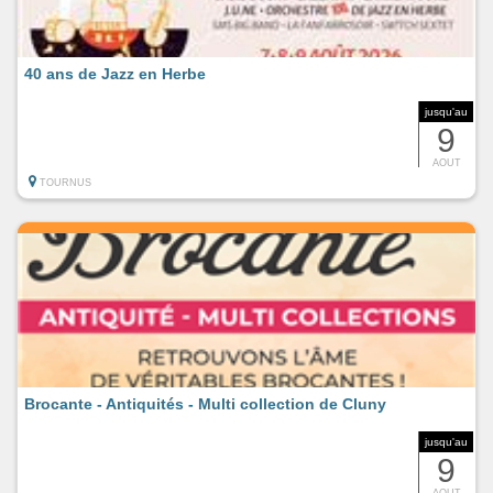
40 ans de Jazz en Herbe
jusqu'au
9
AOUT
TOURNUS
Brocante - Antiquités - Multi collection de Cluny
jusqu'au
9
AOUT