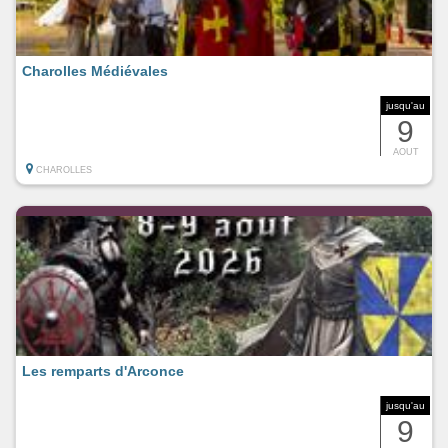
Charolles Médiévales
jusqu'au
9
AOUT
CHAROLLES
Les remparts d'Arconce
jusqu'au
9