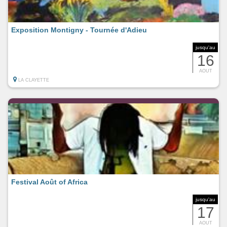
Exposition Montigny - Tournée d'Adieu
jusqu'au
16
AOUT
LA CLAYETTE
Festival Août of Africa
jusqu'au
17
AOUT