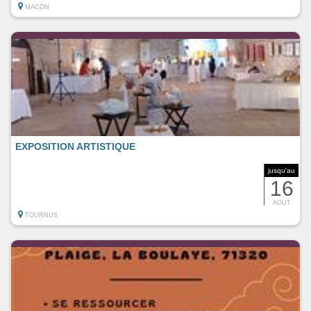
MACON
EXPOSITION ARTISTIQUE
jusqu'au
16
AOUT
TOURNUS