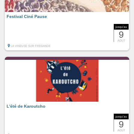
Festival Ciné Pause
jusqu'au
9
AOUT
LA VINEUSE SUR FREGANDE
L'été de Karoutcho
jusqu'au
9
AOUT