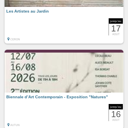
Les Artistes au Jardin
jusqu'au
17
AOUT
CERON
Biennale d’Art Contemporain - Exposition "Natures"
jusqu'au
16
AOUT
AUTUN