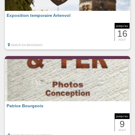
Exposition temporaire Artenvol
jusqu'au
16
AOUT
SEMUR-EN-BRIONNAIS
Patrice Bourgeois
jusqu'au
9
AOUT