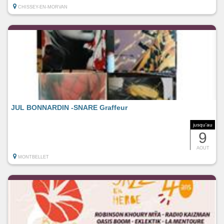
CHISSEY-EN-MORVAN
JUL BONNARDIN -SNARE Graffeur
jusqu'au
9
AOUT
MONTBELLET