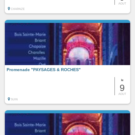
AOUT
CHAPAIZE
Promenade "PAYSAGES & ROCHES"
le
9
AOUT
SUIN