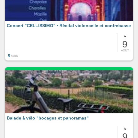
Concert "CELLISSIMO" • Récital violoncelle et contrebasse
le
9
AOUT
SUIN
Balade à vélo "bocages et panoramas"
le
9