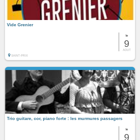
Vide Grenier
le
9
AOUT
SAINT-PRIX
Trio guitare, cor, piano forte : les murmures passagers
le
9