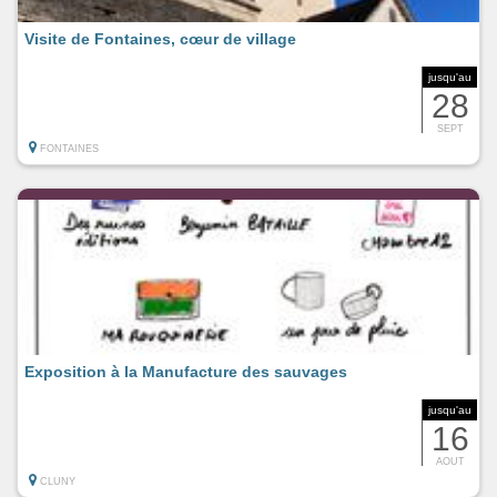
Visite de Fontaines, cœur de village
jusqu'au
28
SEPT
FONTAINES
Exposition à la Manufacture des sauvages
jusqu'au
16
AOUT
CLUNY